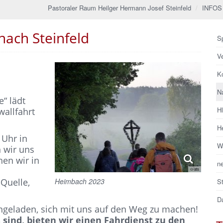
Pastoraler Raum Heilger Hermann Josef Steinfeld
INFOS
nach Steinfeld
Sp
V
Ko
N
“ lädt
H
wallfahrt
He
Uhr in
Wa
n wir uns
hen wir in
n
© ats
Heimbach 2023
Quelle,
S
Da
ingeladen, sich mit uns auf den Weg zu machen!
ß sind, bieten wir einen Fahrdienst zu den