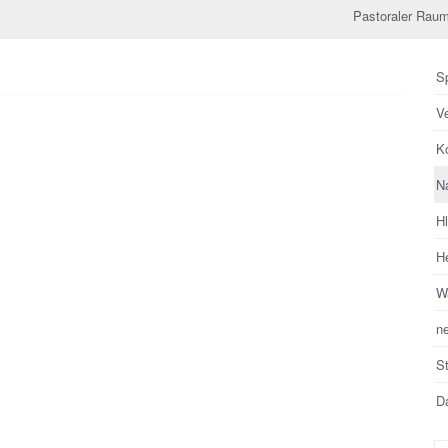
Pastoraler Raum
Sp
V
Ko
N
H
He
Wa
n
S
Da
Su