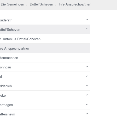
Die Gemeinden
Dottel/Scheven
Ihre Ansprechpartner
ouderath
ottel/Scheven
t. Antonius Dottel/Scheven
hre Ansprechpartner
nformationen
rohngau
ll
eldenich
rekel
armagen
ettersheim