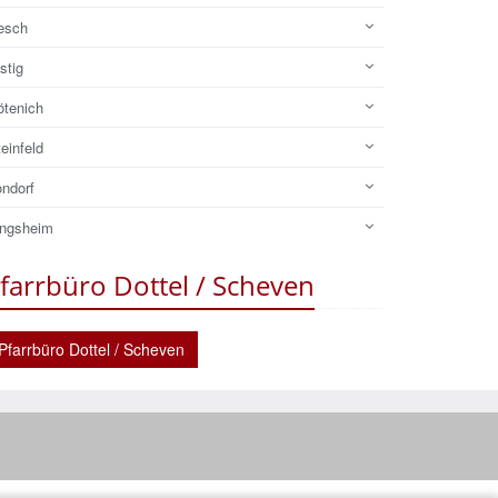
esch
stig
ötenich
einfeld
ondorf
ingsheim
farrbüro Dottel / Scheven
Pfarrbüro Dottel / Scheven