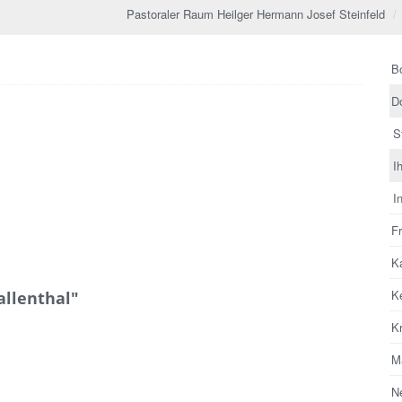
Pastoraler Raum Heilger Hermann Josef Steinfeld
B
D
S
nie Sistig
I
I
F
Ka
K
allenthal"
K
M
N