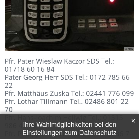
© mpw
Pfr. Pater Wieslaw Kaczor SDS Tel.:
01718 60 16 84
Pater Georg Herr SDS Tel.: 0172 785 66
22
Pfr. Matthäus Zuska Tel.: 02441 776 099
Pfr. Lothar Tillmann Tel.. 02486 801 22
70
Pfr. Hans-Joachim Hellwig Tel.: 01515
✕
Ihre Wahlmöglichkeiten bei den
986 47 22
Einstellungen zum Datenschutz
Pfr. Philipp Cuck Tel.: 02440 95 98 36 7