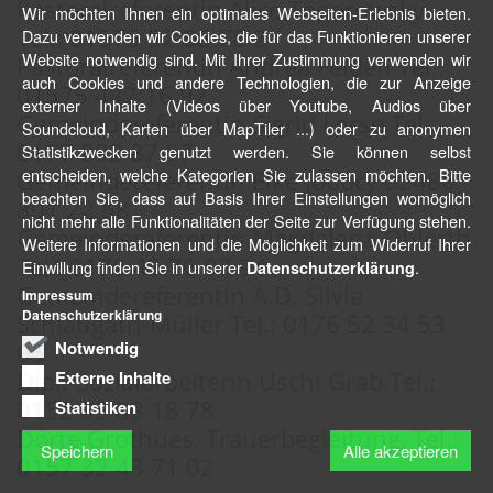
Pastoralreferentin Alice Toporowsky
Wir möchten Ihnen ein optimales Webseiten-Erlebnis bieten.
Tel.: 01575 52 86 78 2
Dazu verwenden wir Cookies, die für das Funktionieren unserer
Website notwendig sind. Mit Ihrer Zustimmung verwenden wir
Pastoralreferentin Andrea Felden Tel.:
auch Cookies und andere Technologien, die zur Anzeige
01575 442 16 92
externer Inhalte (Videos über Youtube, Audios über
Gemeindereferentin Sigrid Lorse Tel.:
Soundcloud, Karten über MapTiler ...) oder zu anonymen
0177 892 87 57
Statistikzwecken genutzt werden. Sie können selbst
entscheiden, welche Kategorien Sie zulassen möchten. Bitte
Gemeindereferentin Elke Jodocy 02486
beachten Sie, dass auf Basis Ihrer Einstellungen womöglich
801 22 68
nicht mehr alle Funktionalitäten der Seite zur Verfügung stehen.
Gemeindereferentin Magdalena Ohlerth
Weitere Informationen und die Möglichkeit zum Widerruf Ihrer
Tel.: 0176 45 76 97 94
Einwillung finden Sie in unserer
.
Datenschutzerklärung
Gemeindereferentin A.D. Silvia
Impressum
Datenschutzerklärung
Schlaugath-Müller Tel.: 0176 52 34 53
Notwendig
05
Dipl.-Sozialarbeiterin Uschi Grab Tel.:
Externe Inhalte
0152 09 83 18 78
Statistiken
Dörte Grothues, Trauerbegleitung, Tel.:
Speichern
Alle akzeptieren
0157 32 43 71 02