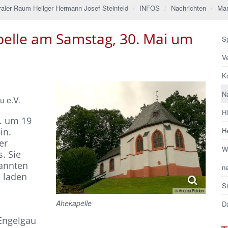
raler Raum Heilger Hermann Josef Steinfeld
INFOS
Nachrichten
Mar
pelle am Samstag, 30. Mai um
Sp
V
Ko
N
u e.V.
H
5. um 19
in.
He
er
Wa
. Sie
kannten
n
e laden
S
© Andrea Felden
Ahekapelle
Da
 Engelgau