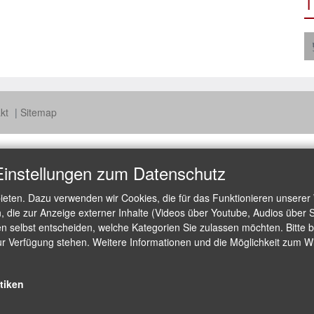
T
akt
Sitemap
Einstellungen zum Datenschutz
ieten. Dazu verwenden wir Cookies, die für das Funktionieren unserer
die zur Anzeige externer Inhalte (Videos über Youtube, Audios über S
 selbst entscheiden, welche Kategorien Sie zulassen möchten. Bitte be
ur Verfügung stehen. Weitere Informationen und die Möglichkeit zum Wid
stiken