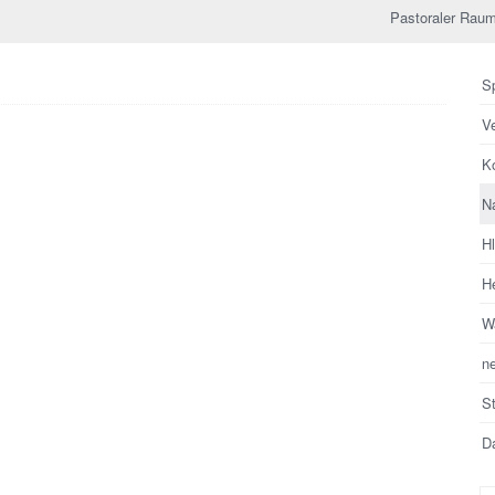
Pastoraler Raum
Sp
V
Ko
N
H
He
Wa
n
S
Da
Su