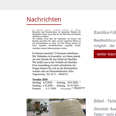
Nachrichten
Basilika-F
Basilikaführu
möglich - die
weiter lese
© gdg steinfeld
Bibel - Tei
Steinfeld. Au
Teilen" nicht