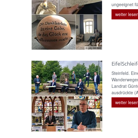
ungeeignet f
weiter lese
© gdg steinfeld
EifelSchlei
Steinfeld. Ei
Wanderwegene
Landrat Günt
ausdrückte (A
weiter lese
© gdg steinfeld