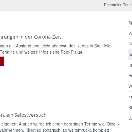
Pastoraler Raum
Sp
V
ührungen in der Corona-Zeit
Ko
ngen mit Abstand und leicht abgewandelt ist das in Steinfeld
 Termine und weitere Infos siehe Foto-Plakat.
N
n
H
He
Wa
n
S
len, ein Selbstversuch
Da
s eigenem Antrieb würde ich einen derartigen Termin wie "Bibel -
 wahrnehmen. Klingt so sphärisch, so weltentrückt, komplett
Su