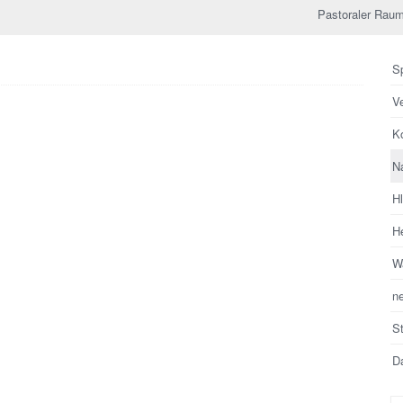
Pastoraler Raum
Sp
V
Ko
N
H
He
Wa
n
S
Da
Su