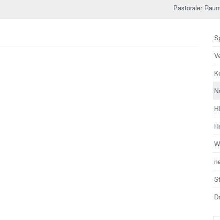
Pastoraler Raum
Sp
V
Ko
N
H
He
Wa
n
S
Da
Su