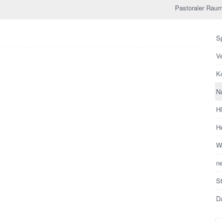
Pastoraler Raum
Sp
V
Ko
N
H
He
Wa
n
S
Da
Su