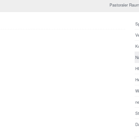
Pastoraler Raum
Sp
V
Ko
N
H
He
Wa
n
S
Da
Su