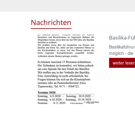
Nachrichten
Basilika-F
Basilikaführu
möglich - die
weiter lese
© gdg steinfeld