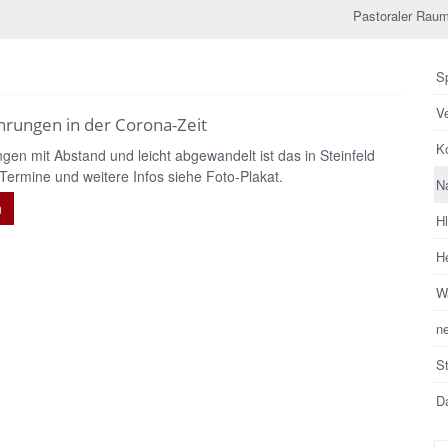
Pastoraler Raum
Sp
V
ührungen in der Corona-Zeit
Ko
ngen mit Abstand und leicht abgewandelt ist das in Steinfeld
 Termine und weitere Infos siehe Foto-Plakat.
N
n
H
He
Wa
n
S
Da
Su