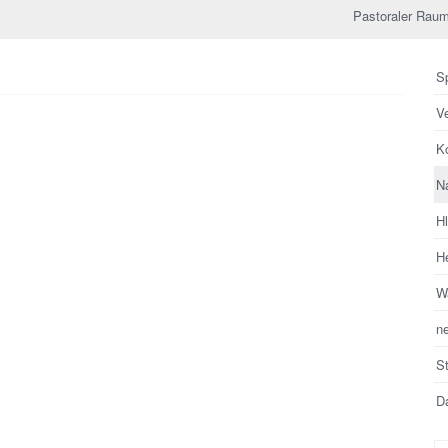
Pastoraler Raum
Sp
V
Ko
N
H
He
Wa
n
S
Da
Su