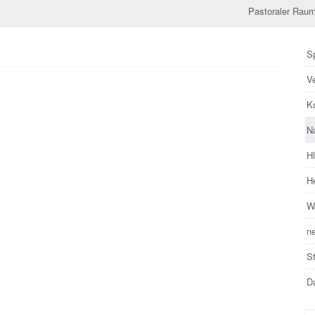
Pastoraler Raum
Sp
V
Ko
N
H
He
Wa
n
S
Da
Su