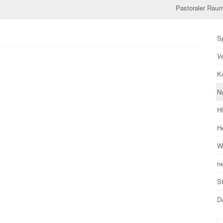
Pastoraler Raum
Sp
V
Ko
N
H
He
Wa
n
S
Da
Su