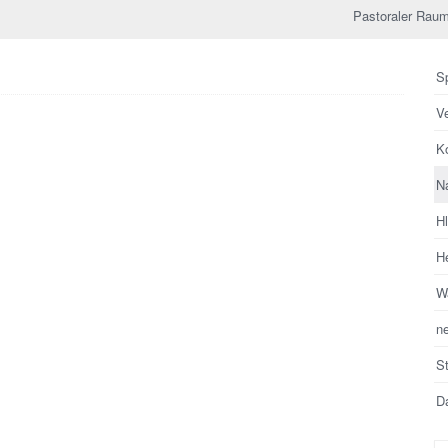
Pastoraler Raum
Sp
V
Ko
N
H
He
Wa
n
S
Da
Su