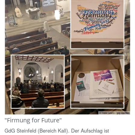
© Holle Goertz / gdg steinfeld
"Firmung for Future"
GdG Steinfeld (Bereich Kall). Der Aufschlag ist